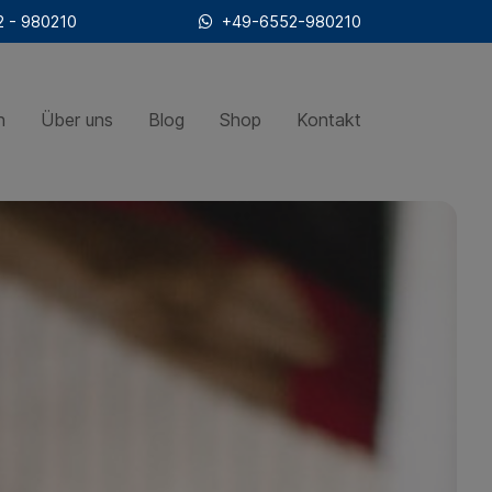
 - 980210
+49-6552-980210
n
Über uns
Blog
Shop
Kontakt