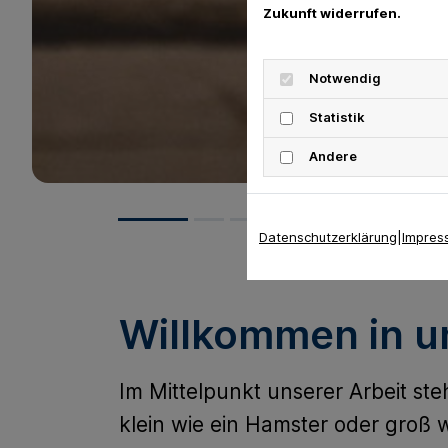
Bei uns sind alle
Zukunft widerrufen.
willkommen
Notwendig
Kleine Tiere, große Tiere und natürlich ihre Besit
Statistik
Andere
Datenschutzerklärung
|
Impres
Willkommen in un
Im Mittelpunkt unserer Arbeit st
klein wie ein Hamster oder groß w