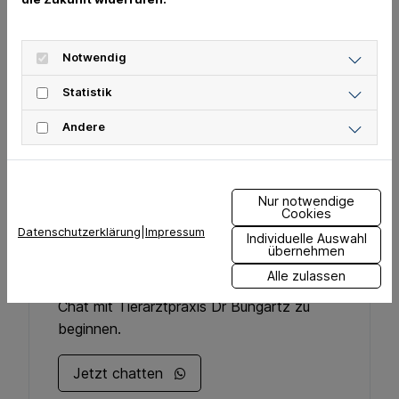
Notwendig
Sprechstunden
Statistik
Nach telefonischer Vereinbarung
Andere
Nur notwendige
Cookies
Datenschutzerklärung
|
Impressum
Individuelle Auswahl
übernehmen
WhatsApp
Alle zulassen
Klicke auf den Button um einen WhatsApp-
Chat mit Tierarztpraxis Dr Bungartz zu
beginnen.
Jetzt chatten