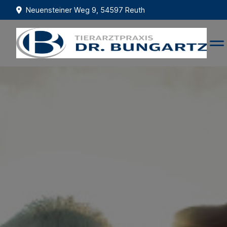
Neuensteiner Weg 9, 54597 Reuth