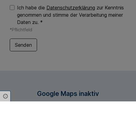
Ich habe die
Datenschutzerklärung
zur Kenntnis
genommen und stimme der Verarbeitung meiner
Daten zu. *
*Pflichtfeld
Google Maps inaktiv
Cookie Einstellungen
Aufgrund Ihrer Cookie-Einstellungen kann dieses
Modul nicht geladen werden.
Wenn Sie dieses Modul sehen möchten, passen Sie
bitte Ihre Cookie-Einstellungen entsprechend an.