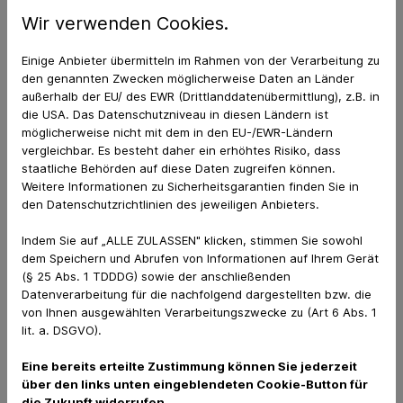
Wir verwenden Cookies.
Einige Anbieter übermitteln im Rahmen von der Verarbeitung zu
den genannten Zwecken möglicherweise Daten an Länder
Tierarztpraxis Dr. Bungartz
außerhalb der EU/ des EWR (Drittlanddatenübermittlung), z.B. in
die USA. Das Datenschutzniveau in diesen Ländern ist
Neuensteiner Weg 9
möglicherweise nicht mit dem in den EU-/EWR-Ländern
54597 Reuth
vergleichbar. Es besteht daher ein erhöhtes Risiko, dass
staatliche Behörden auf diese Daten zugreifen können.
Weitere Informationen zu Sicherheitsgarantien finden Sie in
den Datenschutzrichtlinien des jeweiligen Anbieters.
Indem Sie auf „ALLE ZULASSEN" klicken, stimmen Sie sowohl
dem Speichern und Abrufen von Informationen auf Ihrem Gerät
(§ 25 Abs. 1 TDDDG) sowie der anschließenden
Kontakt
Datenverarbeitung für die nachfolgend dargestellten bzw. die
06552 - 980210
von Ihnen ausgewählten Verarbeitungszwecke zu (Art 6 Abs. 1
06552 - 980211
lit. a. DSGVO).
info@tierarztpraxis-bungartz.de
Eine bereits erteilte Zustimmung können Sie jederzeit
über den links unten eingeblendeten Cookie-Button für
die Zukunft widerrufen.