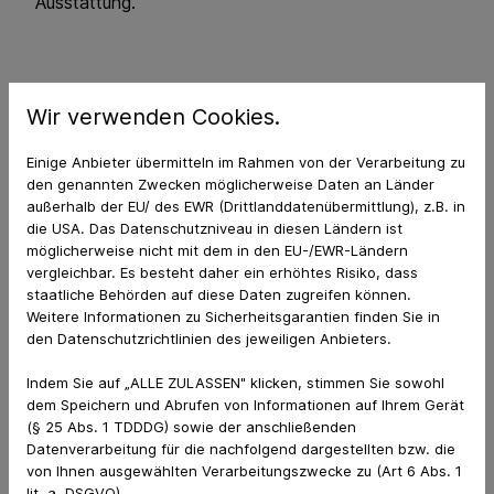
Ausstattung.
Wir verwenden Cookies.
Einige Anbieter übermitteln im Rahmen von der Verarbeitung zu
den genannten Zwecken möglicherweise Daten an Länder
außerhalb der EU/ des EWR (Drittlanddatenübermittlung), z.B. in
die USA. Das Datenschutzniveau in diesen Ländern ist
möglicherweise nicht mit dem in den EU-/EWR-Ländern
vergleichbar. Es besteht daher ein erhöhtes Risiko, dass
staatliche Behörden auf diese Daten zugreifen können.
Weitere Informationen zu Sicherheitsgarantien finden Sie in
den Datenschutzrichtlinien des jeweiligen Anbieters.
Indem Sie auf „ALLE ZULASSEN" klicken, stimmen Sie sowohl
Auch die Prävention von Erkrankungen liegt uns
dem Speichern und Abrufen von Informationen auf Ihrem Gerät
(§ 25 Abs. 1 TDDDG) sowie der anschließenden
sehr am Herzen. Unsere Tierarztpraxis bietet daher
Datenverarbeitung für die nachfolgend dargestellten bzw. die
Prophylaxe-Untersuchungen als
von Ihnen ausgewählten Verarbeitungszwecke zu (Art 6 Abs. 1
Gesundheitsvorsorge an. So können wir
lit. a. DSGVO).