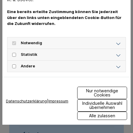
Krankheiten bereits früh erkennen und therapieren.
Eine bereits erteilte Zustimmung können Sie jederzeit
Wir arbeiten eng mit großen namhaften
über den links unten eingeblendeten Cookie-Button für
die Zukunft widerrufen.
Kleintierkliniken zusammen, wohin wir Sie ggf.
vertrauensvoll überweisen. Nach dortiger
Behandlung erfolgt eine Rücküberweisung, so dass
Notwendig
Sie die restlichen Therapien oder Kontrollen wie
gewohnt bei uns durchführen lassen können!
Statistik
Andere
Nur notwendige
Leistungsangebot
Cookies
Datenschutzerklärung
|
Impressum
Individuelle Auswahl
übernehmen
Alle zulassen
Allgemeine Untersuchungen